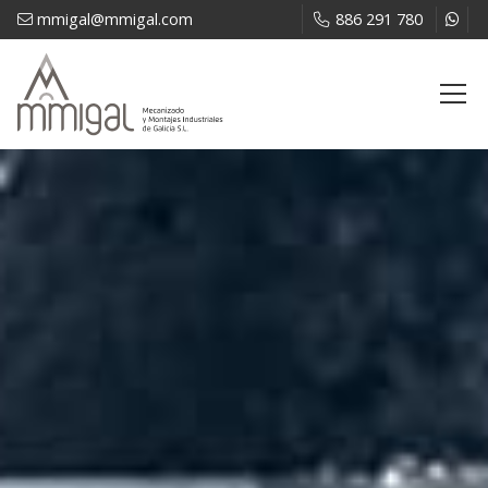
mmigal@mmigal.com
886 291 780